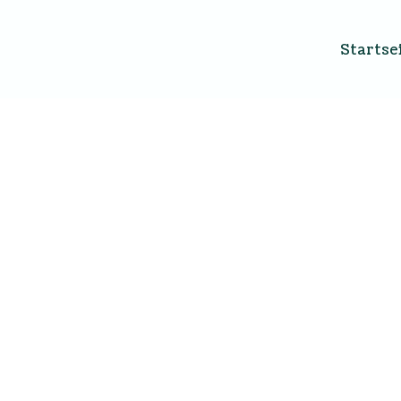
Startse
Suche
Gäste
Sortieren nach Preis (aufsteigend