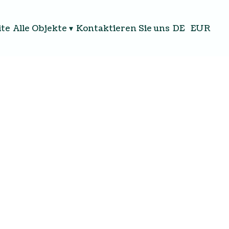
ite
Alle Objekte
▾
Kontaktieren Sie uns
DE
EUR
€500
€150
)