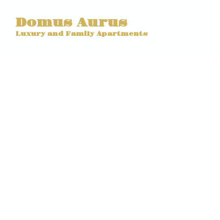
Domus Aurus
Luxury and Family Apartments
Check-in
Check-out
Mehr Filter
2 Ergebnisse